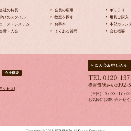
当社の特長
会員の広場
ギャラリー
学びのスタイル
教室を探す
用具ご購入
コース・システム
お手本
本部カレン
会費・入会
よくある質問
会社概要
アクセス
]
【平日】 9：00～17：
お気軽にお問い合わせく