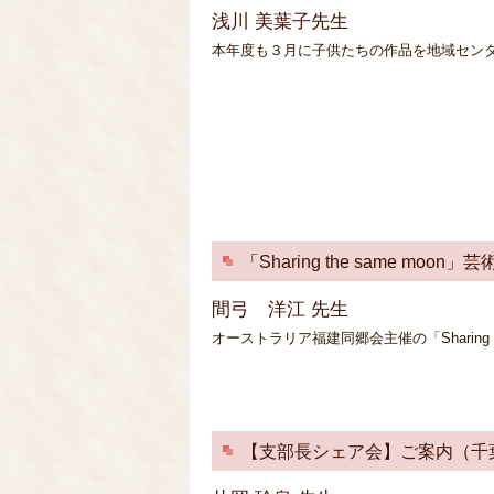
浅川 美葉子先生
本年度も３月に子供たちの作品を地域セン
「Sharing the same 
間弓 洋江 先生
オーストラリア福建同郷会主催の「Sharing t
【支部長シェア会】ご案内（千