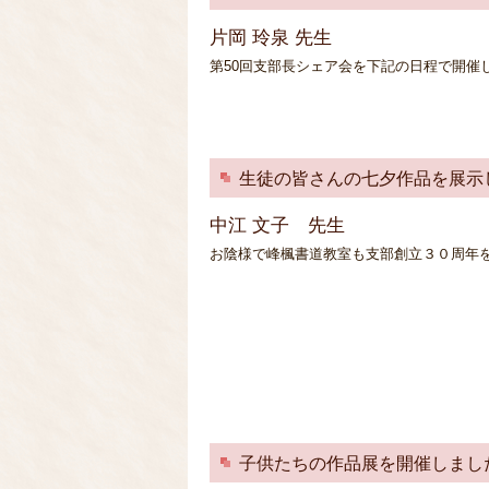
片岡 玲泉 先生
第50回支部長シェア会を下記の日程で開催します
生徒の皆さんの七夕作品を展示
中江 文子 先生
お陰様で峰楓書道教室も支部創立３０周年
子供たちの作品展を開催しまし