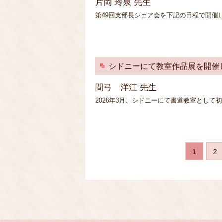
片岡 玲泉 先生
第49回支部長シェア会を下記の日程で開催します
シドニーにて教室作品展を開催
間弓 洋江 先生
2026年3月、シドニーにて書道教室とし
1
2